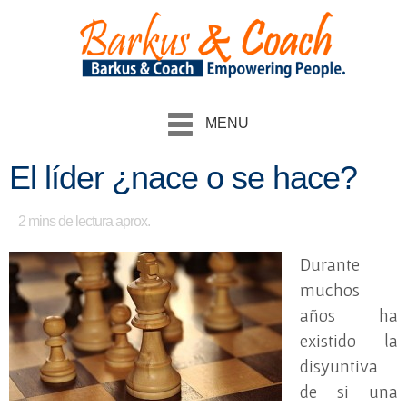
MENU
El líder ¿nace o se hace?
2
mins de lectura aprox.
Durante
muchos
años ha
existido la
disyuntiva
de si una