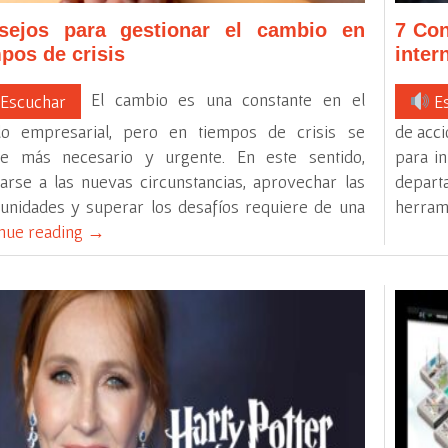
sejos para gestionar el cambio en
7 Con
pos de crisis
inter
El cambio es una constante en el
Escuchar
Es
o empresarial, pero en tiempos de crisis se
de acci
ve más necesario y urgente. En este sentido,
para in
arse a las nuevas circunstancias, aprovechar las
departa
unidades y superar los desafíos requiere de una
herrami
nue reading
→