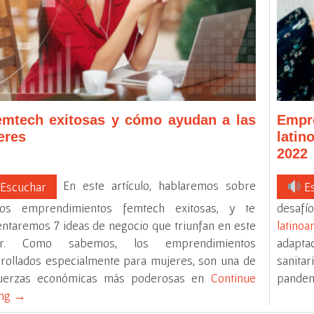
emtech exitosas y cómo ayudan a las
Emp
eres
lati
2022
En este artículo, hablaremos sobre
Escuchar
Es
nos emprendimientos femtech exitosas, y te
desaf
ntaremos 7 ideas de negocio que triunfan en este
latinoa
or. Como sabemos, los emprendimientos
adapta
rollados especialmente para mujeres, son una de
sanita
fuerzas económicas más poderosas en
Continue
pande
ing
→