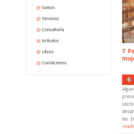
Somos
Servicios
Consultoría
Artículos
7 F
Libros
muj
Contáctenos
algu
prese
sect
desar
las 
read