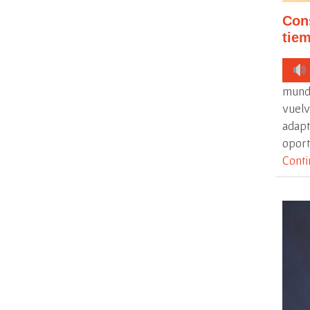
Con
tiem
mund
vuel
adapt
oport
Conti