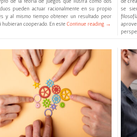
pto de la teoría de juegos que ilustra cómo dos
de crea
iduos pueden actuar racionalmente en su propio
se sie
és y al mismo tiempo obtener un resultado peor
filosof
i hubieran cooperado. En este
Continue reading
→
aprove
perspe