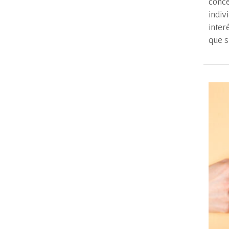
conce
indiv
inter
que s