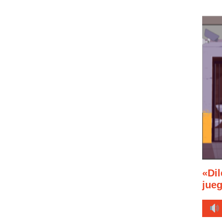
«Di
jue