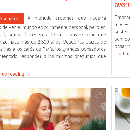
avent
Empren
A menudo creemos que nuestra
Escuchar
intere
 de ver el mundo es puramente personal, pero en
sosten
idad, somos herederos de una conversación que
sentido
zó hace más de 2.500 años. Desde las plazas de
desarro
s hasta los cafés de París, los grandes pensadores
Contin
intentado responder a las mismas preguntas que
nue reading
→