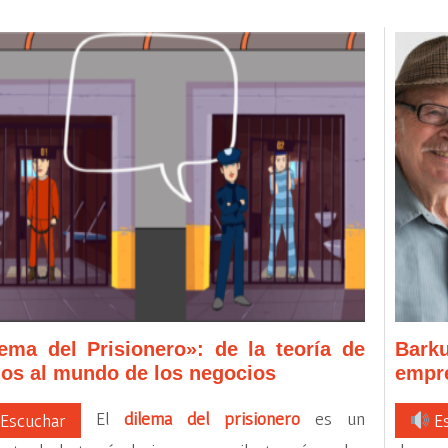
lema del Prisionero»: de la teoría de
Bark
gos al mundo de los negocios
empre
El
dilema del prisionero
es un
Escuchar
Es