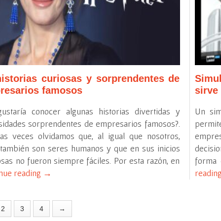
historias curiosas y sorprendentes de
Simul
resarios famosos
sirve
ustaría conocer algunas historias divertidas y
Un sim
sidades sorprendentes de empresarios famosos?.
permite
as veces olvidamos que, al igual que nosotros,
empresa
 también son seres humanos y que en sus inicios
decisio
osas no fueron siempre fáciles. Por esta razón, en
forma 
nue reading
→
readin
2
3
4
→