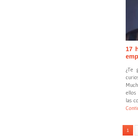
17 
emp
¿Te g
curio
Much
ellos
las c
Conti
1