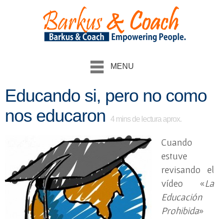
MENU
Educando si, pero no como
nos educaron
4
mins de lectura aprox.
Cuando
estuve
revisando el
vídeo «
La
Educación
Prohibida
»